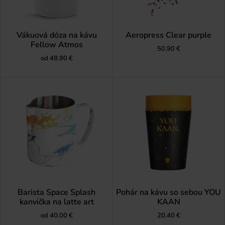
Vákuová dóza na kávu
Aeropress Clear purple
Fellow Atmos
50.90
€
od
48.90
€
Barista Space Splash
Pohár na kávu so sebou YOU
kanvička na latte art
KAAN
od
40.00
€
20.40
€