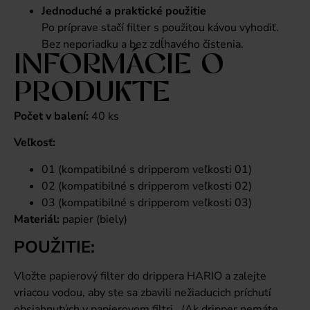
Jednoduché a praktické použitie
Po príprave stačí filter s použitou kávou vyhodiť.
Bez neporiadku a bez zdĺhavého čistenia.
INFORMÁCIE O
PRODUKTE
Počet v balení:
40 ks
Veľkosť:
01 (kompatibilné s dripperom veľkosti 01)
02 (kompatibilné s dripperom veľkosti 02)
03 (kompatibilné s dripperom veľkosti 03)
Materiál:
papier (biely)
POUŽITIE:
Vložte papierový filter do
drippera HARIO
a zalejte
vriacou vodou, aby ste sa zbavili nežiaducich príchutí
obsiahnutých v papierovom filtri . (Ak dripper nemáte,