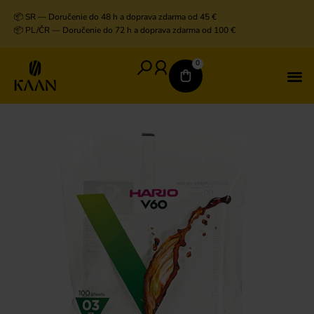
📦 SR — Doručenie do 48 h a doprava zdarma od 45 €
📦 PL/ČR — Doručenie do 72 h a doprava zdarma od 100 €
0
V
D
K
K