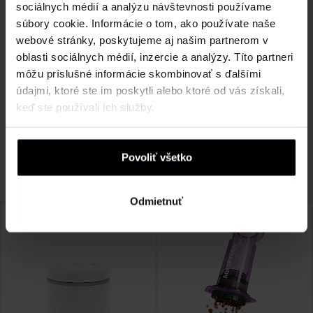
sociálnych médií a analýzu návštevnosti používame
súbory cookie. Informácie o tom, ako používate naše
5 hviezdičiek
0%
webové stránky, poskytujeme aj našim partnerom v
4 hviezdičky
0%
oblasti sociálnych médií, inzercie a analýzy. Títo partneri
môžu príslušné informácie skombinovať s ďalšími
3 hviezdičky
0%
údajmi, ktoré ste im poskytli alebo ktoré od vás získali,
2 hviezdičky
0%
keď ste používali ich služby.
1 hviezdička
0%
Je nám ľúto, žiadne recenzie nezodpovedajú vašim
aktuálnym výberom
Povoliť všetko
Odmietnuť