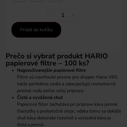
-
+
Pridať do košíka
Prečo si vybrať produkt HARIO
papierové filtre – 100 ks?
Najpoužívanejšie papierové filtre
Filtre sú navrhnuté presne pre dripper Hario V60,
takže perfektne sedia a zabezpečujú rovnomerný
prietok vody počas celej prípravy.
Čistá a vyvážená chuť
Papierový filter zachytáva pri príprave kávy jemné
čiastočky a prebytočné oleje, vďaka čomu sa dokáže
chuť kávy dokonale rozvinúť a výsledná káva je
čistá a jemná .