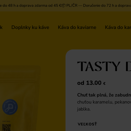
e do 48 h a doprava zdarma od 45 €
📦 PL/ČR — Doručenie do 72 h a doprav
ek
Doplnky ku káve
Káva do kaviarne
Káva do kan
TASTY 
od
13.00
€
Chuť tak plná, že zabudne
chuťou karamelu, pekanov
jablka.
VEĽKOSŤ