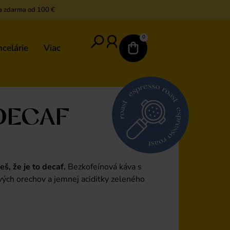
a zdarma od 100 €
0
celárie
Viac
DECAF
š, že je to decaf.
Bezkofeínová káva s
ých orechov a jemnej aciditky zeleného