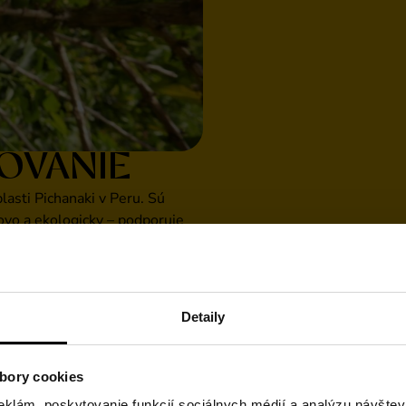
OVANIE
lasti Pichanaki v Peru. Sú
ovo a ekologicky – podporuje
na prírodu aj kvalitu.
om – cez tzv. CO₂ metódu.
. Kávové zrnká sa najprv
Detaily
. Potom sa do vody pridá oxid
o magnet – pritiahne si kofeín,
 nechá na pokoji.
bory cookies
 umelo – stále je sladká,
eklám, poskytovanie funkcií sociálnych médií a analýzu návšte