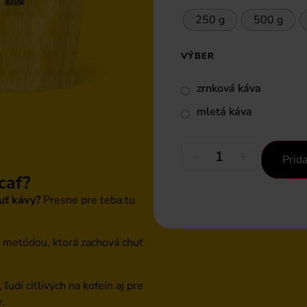
250 g
500 g
VÝBER
zrnková káva
mletá káva
-
+
Prida
caf?
huť kávy?
Presne pre teba tu
 metódou, ktorá zachová chuť
ľudí citlivých na kofeín aj pre
r.