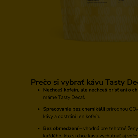
Prečo si vybrať kávu Tasty De
Nechceš kofeín, ale nechceš prísť ani o c
máme Tasty Decaf.
Spracovanie bez chemikálií
prírodnou CO₂
kávy a odstráni len kofeín.
Bez obmedzení
– vhodná pre tehotné ženy, 
každého, kto si chce kávu vychutnať aj veče