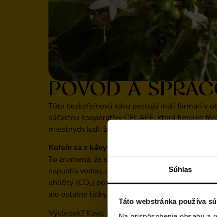
PÔVOD A SPRAC
Túto bezkofeínovú kávu pestujú malí farmári v ob
súčasťou kooperatívy CECAFE, ktorá funguje fér
miestnych ľudí, ženy vo farmárstve a zároveň dbá 
Kofeín sa z kávy odstraňuje prírodným spôsob
To znamená, že sa nepoužívajú žiadne chemikálie
Súhlas
napustia vodou, aby zmäkli a otvorili sa ich póry
uhličitý (CO₂) pod vysokým tlakom. Ten pôsobí ak
ale ostatné látky, ktoré dávajú káve chuť a vôňu,
Táto webstránka používa sú
Výsledok? Káva, ktorá nechutí „bezkofeínovo“ ani
Na prispôsobenie obsahu a r