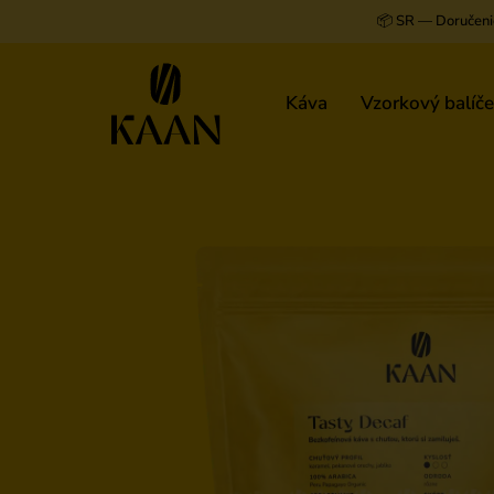
📦 SR — Doručeni
Káva
Vzorkový balíč