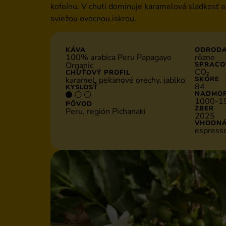
kofeínu. V chuti dominuje karamelová sladkosť 
sviežou ovocnou iskrou.
KÁVA
ODROD
100% arabica Peru Papagayo
rôzne
Organic
SPRACO
CO₂
CHUŤOVÝ PROFIL
karamel, pekanové orechy, jablko
SKÓRE
84
KYSLOSŤ
NADMOR
1000-1
PÔVOD
ZBER
Peru, región Pichanaki
2025
VHODNÁ
espress