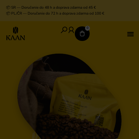
📦 SR — Doručenie do 48 h a doprava zdarma od 45 €
📦 PL/ČR — Doručenie do 72 h a doprava zdarma od 100 €
0
V
D
K
K