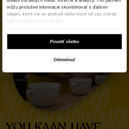
oblasti sociálnych médií, inzercie a analýzy. Títo partneri
môžu príslušné informácie skombinovať s ďalšími
údajmi, ktoré ste im poskytli alebo ktoré od vás získali,
keď ste používali ich služby.
Povoliť všetko
Odmietnuť
YOU KAAN HAVE