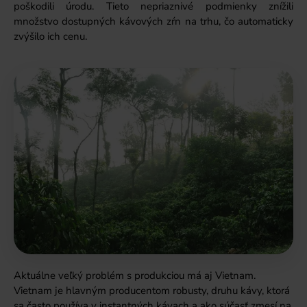
poškodili úrodu. Tieto nepriaznivé podmienky znížili
množstvo dostupných kávových zŕn na trhu, čo automaticky
zvýšilo ich cenu.
Aktuálne veľký problém s produkciou má aj Vietnam.
Vietnam je hlavným producentom robusty, druhu kávy, ktorá
sa často používa v instantných kávach a ako súčasť zmesí na