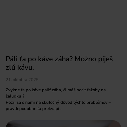
Páli ťa po káve záha? Možno piješ
zlú kávu.
21. októbra 2025
Zvykne ťa po káve páliť záha, či máš pocit ťažoby na
žalúdku ?
Pozri sa s nami na skutočný dôvod týchto problémov –
pravdepodobne ťa prekvapí .