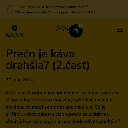
📦 SR — Doručenie do 48 h a doprava zdarma od 45 €
📦 PL/ČR — Doručenie do 72 h a doprava zdarma od 100 €
0
V
D
K
K
Prečo je káva
drahšia? (2.časť)
30 júla, 2024
Káva, náš každodenný sprievodca, sa stáva luxusom.
V poslednej dobe sa ceny kávy vyšplhali na nové
maximá, čo mnohých z nás znepokojuje. Čo je
príčinou tohto nárastu cien a prečo sa ocitáme v
situácii, kde káva stojí viac ako kedykoľvek predtým?