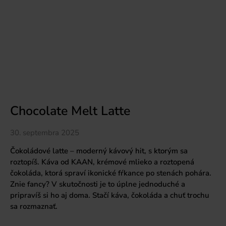
Chocolate Melt Latte
30. septembra 2025
Čokoládové latte – moderný kávový hit, s ktorým sa
roztopíš. Káva od KAAN, krémové mlieko a roztopená
čokoláda, ktorá spraví ikonické fŕkance po stenách pohára.
Znie fancy? V skutočnosti je to úplne jednoduché a
pripravíš si ho aj doma. Stačí káva, čokoláda a chuť trochu
sa rozmaznať.