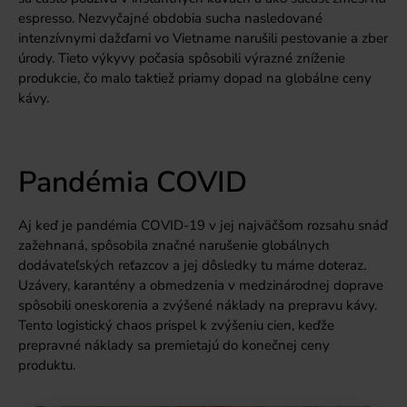
espresso. Nezvyčajné obdobia sucha nasledované
intenzívnymi dažďami vo Vietname narušili pestovanie a zber
úrody. Tieto výkyvy počasia spôsobili výrazné zníženie
produkcie, čo malo taktiež priamy dopad na globálne ceny
kávy.
Pandémia COVID
Aj keď je pandémia COVID-19 v jej najväčšom rozsahu snáď
zažehnaná, spôsobila značné narušenie globálnych
dodávateľských reťazcov a jej dôsledky tu máme doteraz.
Uzávery, karantény a obmedzenia v medzinárodnej doprave
spôsobili oneskorenia a zvýšené náklady na prepravu kávy.
Tento logistický chaos prispel k zvýšeniu cien, keďže
prepravné náklady sa premietajú do konečnej ceny
produktu.