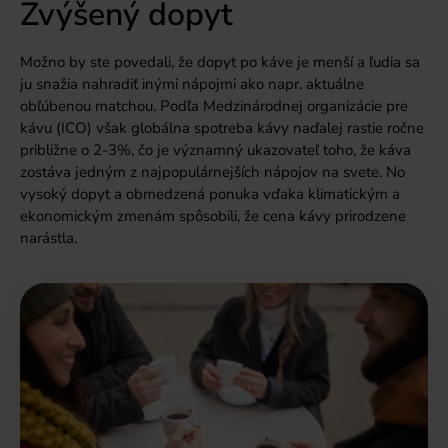
Zvýšený dopyt
Možno by ste povedali, že dopyt po káve je menší a ľudia sa
ju snažia nahradiť inými nápojmi ako napr. aktuálne
obľúbenou matchou. Podľa Medzinárodnej organizácie pre
kávu (ICO) však globálna spotreba kávy naďalej rastie ročne
približne o 2-3%, čo je významný ukazovateľ toho, že káva
zostáva jedným z najpopulárnejších nápojov na svete. No
vysoký dopyt a obmedzená ponuka vďaka klimatickým a
ekonomickým zmenám spôsobili, že cena kávy prirodzene
narástla.