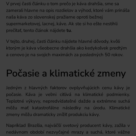
V prvej časti článku o tom prečo je káva drahšia, sme sa
zamerali hlavne na opis rozdielov a výhod, ktoré vám prináša
naša káva zo slovenskej pražiarne oproti bežnej
supermarketovej, lacnej, káve. Ak ste si ho ešte nestihli
prečítať, tento článok nájdete
tu
.
V tejto, druhej, časti článku nájdete hlavné dôvody, kvôli
ktorým je káva všeobecne drahšia ako kedykoľvek predtým
a cenovo je na svojich maximách za posledných 50 rokov.
Počasie a klimatické zmeny
Jedným z hlavných faktorov ovplyvňujúcich cenu kávy je
počasie. Káva je veľmi citlivá na klimatické podmienky.
Teplotné výkyvy, nepredvídateľné dažde a extrémne suchá
môžu mať katastrofálne následky na úrodu. Klimatické
zmeny môžu dramaticky znížiť produkciu kávy.
Napríklad Brazília, najväčší svetový producent kávy, zažila v
nedávnom období nezvyčajné mrazy a suchá, ktoré vážne