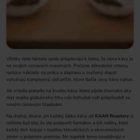
Všetky tieto faktory spolu prispievajú k tomu, že cena kávy je
na svojich cenových maximách. Počasie, klimatické zmeny,
rastúce náklady na prácu a dopravu a zvýšený dopyt
vytvárajú komplexnú sieť príčin, ktoré tlačia ceny kávy nahor.
Ak si teda potrpíte na kvalitu kávy, ktorú pijete (rovnako ako
my) realita globálneho trhu nás bohužiaľ núti prispôsobiť sa
novým cenovým hladinám.
Na druhej strane, pri každej šálke kávy od
KAAN Roastery
si
môžete byť istý, že ste podporili farmárov a ich rodiny, ktorí
každý deň bojujú s realitou klimatických a ekonomických
zmien v priamom prenose. No napriek tomu neustávajú v