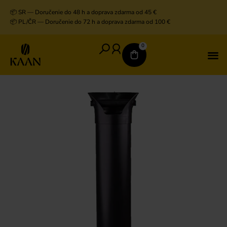
📦 SR — Doručenie do 48 h a doprava zdarma od 45 €
📦 PL/ČR — Doručenie do 72 h a doprava zdarma od 100 €
0
V
D
K
K