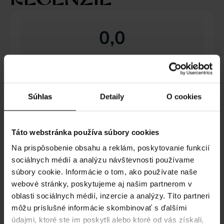
0,0
Založené na 0 hodnoteniach
Súhlas
Detaily
O cookies
5 hviezdičiek
0%
4 hviezdičky
0%
Táto webstránka používa súbory cookies
3 hviezdičky
0%
Na prispôsobenie obsahu a reklám, poskytovanie funkcií
2 hviezdičky
0%
sociálnych médií a analýzu návštevnosti používame
1 hviezdička
0%
súbory cookie. Informácie o tom, ako používate naše
webové stránky, poskytujeme aj našim partnerom v
Je nám ľúto, žiadne recenzie nezodpovedajú vašim
oblasti sociálnych médií, inzercie a analýzy. Títo partneri
aktuálnym výberom
môžu príslušné informácie skombinovať s ďalšími
údajmi, ktoré ste im poskytli alebo ktoré od vás získali,