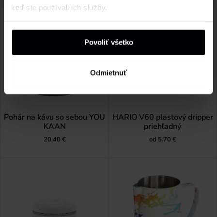
keď ste používali ich služby.
Povoliť všetko
Odmietnuť
Pohár na kávu so sebou YOU
HARIO V60 plastový dripper
KAAN
priehľadný
20.40
€
od
5.70
€