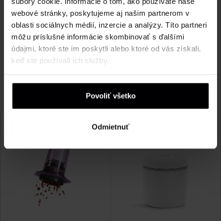
súbory cookie. Informácie o tom, ako používate naše
4 hviezdičky
0%
webové stránky, poskytujeme aj našim partnerom v
3 hviezdičky
0%
oblasti sociálnych médií, inzercie a analýzy. Títo partneri
2 hviezdičky
0%
môžu príslušné informácie skombinovať s ďalšími
údajmi, ktoré ste im poskytli alebo ktoré od vás získali,
1 hviezdička
0%
keď ste používali ich služby.
Je nám ľúto, žiadne recenzie nezodpovedajú vašim
aktuálnym výberom
Povoliť všetko
Odmietnuť