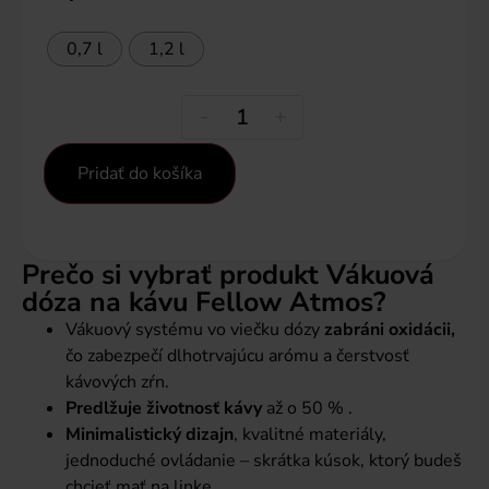
0,7 l
1,2 l
-
+
Pridať do košíka
Prečo si vybrať produkt Vákuová
dóza na kávu Fellow Atmos?
Vákuový systému vo viečku dózy
zabráni oxidácii,
čo zabezpečí dlhotrvajúcu arómu a čerstvosť
kávových zŕn.
Predlžuje životnosť kávy
až o 50 % .
Minimalistický dizajn
, kvalitné materiály,
jednoduché ovládanie – skrátka kúsok, ktorý budeš
chcieť mať na linke.