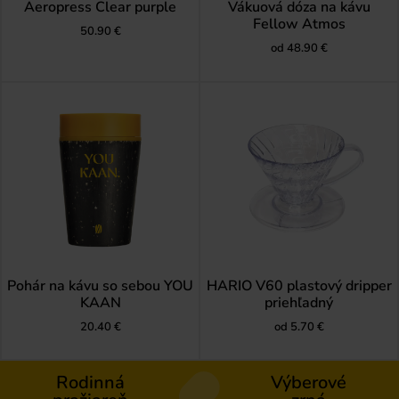
Aeropress Clear purple
Vákuová dóza na kávu
Fellow Atmos
50.90
€
od
48.90
€
Pohár na kávu so sebou YOU
HARIO V60 plastový dripper
KAAN
priehľadný
20.40
€
od
5.70
€
Rodinná
Výberové