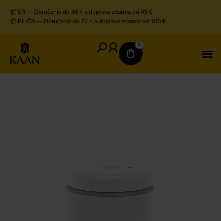
📦 SR — Doručenie do 48 h a doprava zdarma od 45 €
📦 PL/ČR — Doručenie do 72 h a doprava zdarma od 100 €
0
V
D
K
K