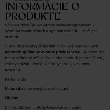
INFORMÁCIE O
PRODUKTE
Vákuová dóza Fellow Atmos vďaka integrovanému
systému vysaje vzduch a spomalí oxidáciu – stačí pár
otočení.
V tele dózy je ukrytá špeciálna vákuová pumpa, ktorá
nepotrebuje žiadne externé príslušenstvo
– jednoducho
len zopárkrát otočíš viečko alebo a vzduch je preč. Sleduj
zelený krúžok – keď je viditeľný, dóza je vákuovo
uzavretá.
Farba:
biela
Materiál:
nehrdzavejúca oceľ a plast
Objem:
0,7 l (približne na 300g kávových zŕn) alebo