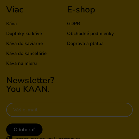
Viac
E-shop
Káva
GDPR
Doplnky ku káve
Obchodné podmienky
Káva do kaviarne
Doprava a platba
Káva do kancelárie
Káva na mieru
Newsletter?
You KAAN.
Odoberať
Made by Lemon and Lime │ Branding studio