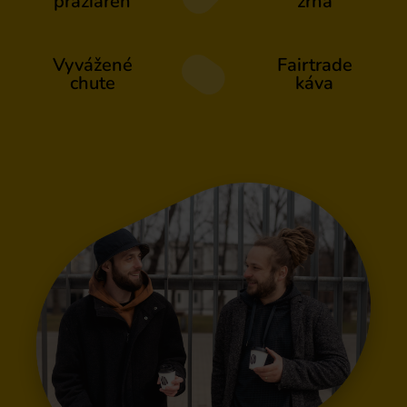
pražiareň
zrná
Vyvážené
Fairtrade
chute
káva