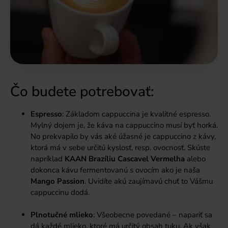
Čo budete potrebovať:
Espresso
: Základom cappuccina je kvalitné espresso.
Mylný dojem je, že káva na cappuccino musí byť horká.
No prekvapilo by vás aké úžasné je cappuccino z kávy,
ktorá má v sebe určitú kyslosť, resp. ovocnosť. Skúste
napríklad
KAAN Brazíliu Cascavel Vermelha
alebo
dokonca kávu fermentovanú s ovocím ako je naša
Mango Passion
. Uvidíte akú zaujímavú chuť to Vášmu
cappuccinu dodá.
Plnotučné mlieko
: Všeobecne povedané – napariť sa
dá každé mlieko, ktoré má určitý obsah tuku. Ak však