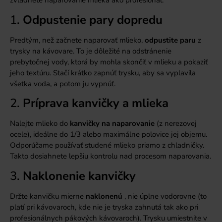
zvládnete naparovanie mlieka ako profesionál.
1.
Odpustenie pary dopredu
Predtým, než začnete naparovať mlieko,
odpustite paru
z
trysky na kávovare. To je dôležité na odstránenie
prebytočnej vody, ktorá by mohla skončiť v mlieku a pokaziť
jeho textúru. Stačí krátko zapnúť trysku, aby sa vyplavila
všetka voda, a potom ju vypnúť.
2.
Príprava kanvičky a mlieka
Nalejte mlieko do
kanvičky na naparovanie
(z nerezovej
ocele), ideálne do 1/3 alebo maximálne polovice jej objemu.
Odporúčame používať studené mlieko priamo z chladničky.
Takto dosiahnete lepšiu kontrolu nad procesom naparovania.
3.
Naklonenie kanvičky
Držte kanvičku mierne
naklonenú
,
nie úplne vodorovne
(to
platí pri kávovaroch, kde nie je tryska zahnutá tak ako pri
profesionálnych pákových kávovaroch). Trysku umiestnite v