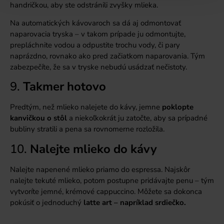
handričkou, aby ste odstránili zvyšky mlieka.
Na automatických kávovaroch sa dá aj odmontovať
naparovacia tryska – v takom prípade ju odmontujte,
prepláchnite vodou a odpustite trochu vody, či pary
naprázdno, rovnako ako pred začiatkom naparovania. Tým
zabezpečíte, že sa v tryske nebudú usádzať nečistoty.
9.
Takmer hotovo
Predtým, než mlieko nalejete do kávy, jemne
poklopte
kanvičkou o stôl
a niekoľkokrát ju zatočte, aby sa prípadné
bubliny stratili a pena sa rovnomerne rozložila.
10.
Nalejte mlieko do kávy
Nalejte napenené mlieko priamo do espressa. Najskôr
nalejte tekuté mlieko, potom postupne pridávajte penu – tým
vytvoríte jemné, krémové cappuccino. Môžete sa dokonca
pokúsiť o jednoduchý
latte art – napríklad srdiečko.