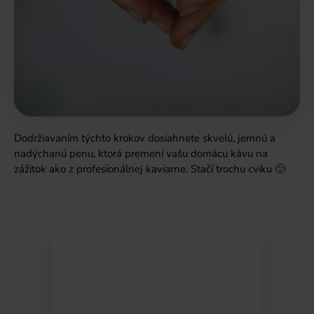
Dodržiavaním týchto krokov dosiahnete skvelú, jemnú a
nadýchanú penu, ktorá premení vašu domácu kávu na
zážitok ako z profesionálnej kaviarne.
Stačí trochu cviku 🙂
Ak sa Vám náš článok páčil, prihláste sa do
odberu
newslettra
a dostávajte tam všetky
novinky a špeciálne ponuky ihneď.