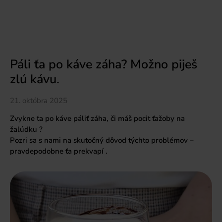
Páli ťa po káve záha? Možno piješ
zlú kávu.
21. októbra 2025
Zvykne ťa po káve páliť záha, či máš pocit ťažoby na
žalúdku ?
Pozri sa s nami na skutočný dôvod týchto problémov –
pravdepodobne ťa prekvapí .