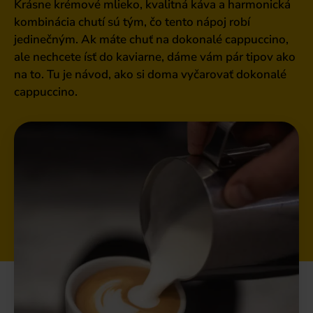
Krásne krémové mlieko, kvalitná káva a harmonická
kombinácia chutí sú tým, čo tento nápoj robí
jedinečným. Ak máte chuť na dokonalé cappuccino,
ale nechcete ísť do kaviarne, dáme vám pár tipov ako
na to. Tu je návod, ako si doma vyčarovať dokonalé
cappuccino.