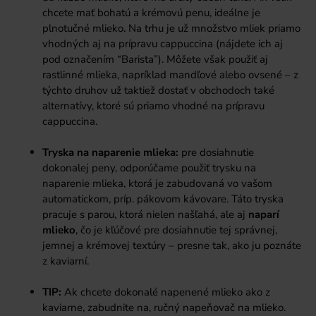
chcete mať bohatú a krémovú penu, ideálne je
plnotučné mlieko. Na trhu je už množstvo mliek priamo
vhodných aj na prípravu cappuccina (nájdete ich aj
pod označením “Barista”). Môžete však použiť aj
rastlinné mlieka, napríklad mandľové alebo ovsené – z
týchto druhov už taktiež dostať v obchodoch také
alternatívy, ktoré sú priamo vhodné na prípravu
cappuccina.
Tryska na naparenie mlieka:
pre dosiahnutie
dokonalej peny, odporúčame použiť trysku na
naparenie mlieka, ktorá je zabudovaná vo vašom
automatickom, príp. pákovom kávovare. Táto tryska
pracuje s parou, ktorá nielen našľahá, ale aj
naparí
mlieko
, čo je kľúčové pre dosiahnutie tej správnej,
jemnej a krémovej textúry – presne tak, ako ju poznáte
z kaviarní.
TIP:
Ak chcete dokonalé napenené mlieko ako z
kaviarne, zabudnite na, ručný napeňovač na mlieko.