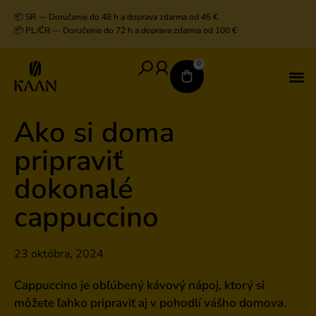
📦 SR — Doručenie do 48 h a doprava zdarma od 45 €
📦 PL/ČR — Doručenie do 72 h a doprava zdarma od 100 €
0
V
D
K
K
Ako si doma
pripraviť
dokonalé
cappuccino
23 októbra, 2024
Cappuccino je obľúbený kávový nápoj, ktorý si
môžete ľahko pripraviť aj v pohodlí vášho domova.