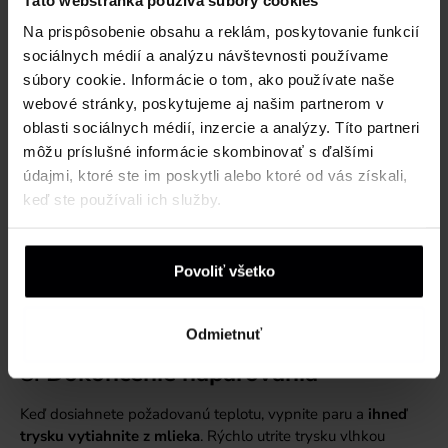
nachádzala o niečo hlbšie v mlieku. Teraz chcete vytvoriť
vír
,
Na prispôsobenie obsahu a reklám, poskytovanie funkcií
ktorý spôsobí, že mlieko a pena sa spoja do krémovej, jemnej
sociálnych médií a analýzu návštevnosti používame
štruktúry. Kanvička by mala byť stále mierne naklonená, aby
súbory cookie. Informácie o tom, ako používate naše
vír rovnomerne premiešal mlieko.
webové stránky, poskytujeme aj našim partnerom v
Pozorne sledujte zvuk – mal by byť jemný a pravidelný. Ak
oblasti sociálnych médií, inzercie a analýzy. Títo partneri
sa objavia veľké bubliny, znamená to, že niečo nie je v
môžu príslušné informácie skombinovať s ďalšími
poriadku, napríklad nesprávna poloha trysky.
údajmi, ktoré ste im poskytli alebo ktoré od vás získali,
7.
Správna teplota
keď ste používali ich služby.
Mlieko naparujte, kým nedosiahne teplotu okolo
60-65 °C
.
Ak nemáte teplomer, rukou držte kanvičku zospodu a ak
Povoliť všetko
pocítite, že kanvička je už príliš horúca na dotyk (približne po
3-4 sekundách, keď už neudržíte ruku na kanvičke), môžete
naparovanie ukončiť.
Odmietnuť
8.
Dokončenie naparovania
Keď dosiahnete požadovanú teplotu, vypnite paru a
ihneď
trysku vytiahnite z mlieka
. Rýchlo utrite trysku vlhkou