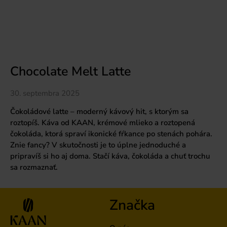
Chocolate Melt Latte
30. septembra 2025
Čokoládové latte – moderný kávový hit, s ktorým sa
roztopíš. Káva od KAAN, krémové mlieko a roztopená
čokoláda, ktorá spraví ikonické fŕkance po stenách pohára.
Znie fancy? V skutočnosti je to úplne jednoduché a
pripravíš si ho aj doma. Stačí káva, čokoláda a chuť trochu
sa rozmaznať.
Značka
O nás
0948 215 976
Pražiareň
info@kaan.sk
Blog
Newsletter