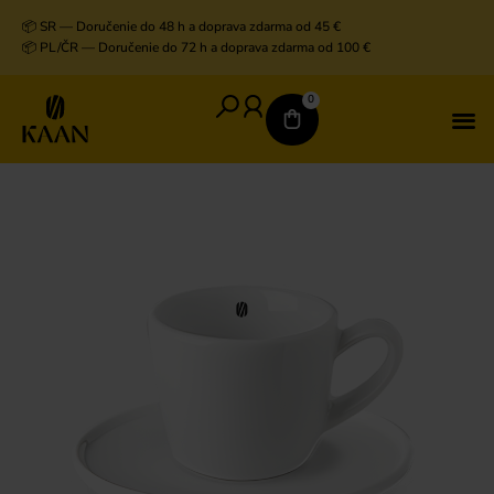
📦 SR — Doručenie do 48 h a doprava zdarma od 45 €
📦 PL/ČR — Doručenie do 72 h a doprava zdarma od 100 €
0
V
D
K
K