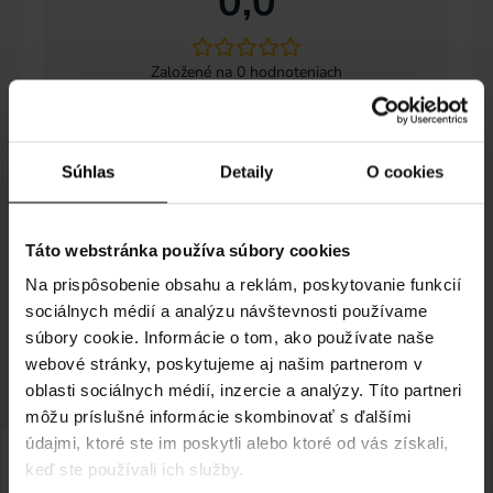
0,0
Založené na 0 hodnoteniach
5 hviezdičiek
0%
Súhlas
Detaily
O cookies
4 hviezdičky
0%
3 hviezdičky
0%
Táto webstránka používa súbory cookies
2 hviezdičky
0%
Na prispôsobenie obsahu a reklám, poskytovanie funkcií
1 hviezdička
0%
sociálnych médií a analýzu návštevnosti používame
Je nám ľúto, žiadne recenzie nezodpovedajú vašim
súbory cookie. Informácie o tom, ako používate naše
aktuálnym výberom
webové stránky, poskytujeme aj našim partnerom v
oblasti sociálnych médií, inzercie a analýzy. Títo partneri
môžu príslušné informácie skombinovať s ďalšími
údajmi, ktoré ste im poskytli alebo ktoré od vás získali,
keď ste používali ich služby.