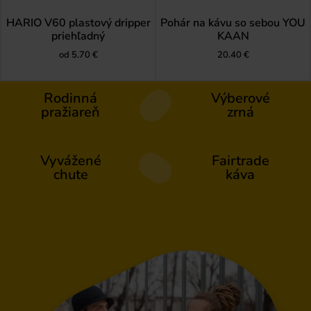
HARIO V60 plastový dripper
Pohár na kávu so sebou YOU
priehľadný
KAAN
od
5.70
€
20.40
€
Rodinná
Výberové
pražiareň
zrná
Vyvážené
Fairtrade
chute
káva