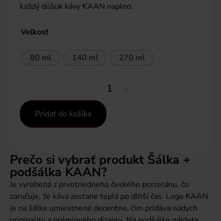
každý dúšok kávy KAAN naplno.
Veľkosť
80 ml
140 ml
270 ml
-
+
Pridať do košíka
Prečo si vybrať produkt Šálka +
podšálka KAAN?
Je vyrobená z prvotriedneho českého porcelánu, čo
zaručuje, že káva zostane teplá po dlhší čas. Logo KAAN
je na šálke umiestnené decentne, čím pridáva nádych
originality a prémiového dizajnu. Na podšálke nájdete