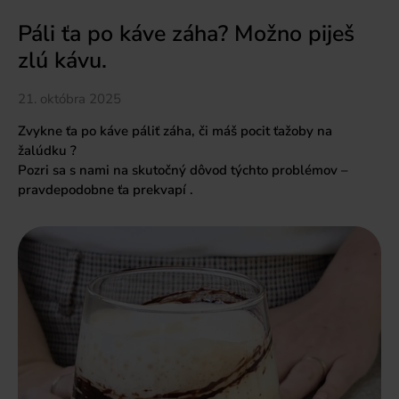
Páli ťa po káve záha? Možno piješ
zlú kávu.
21. októbra 2025
Zvykne ťa po káve páliť záha, či máš pocit ťažoby na
žalúdku ?
Pozri sa s nami na skutočný dôvod týchto problémov –
pravdepodobne ťa prekvapí .