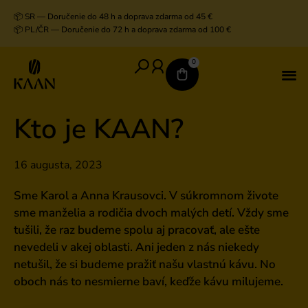
📦 SR — Doručenie do 48 h a doprava zdarma od 45 €
📦 PL/ČR — Doručenie do 72 h a doprava zdarma od 100 €
0
V
D
K
K
Kto je KAAN?
16 augusta, 2023
Sme Karol a Anna Krausovci. V súkromnom živote
sme manželia a rodičia dvoch malých detí. Vždy sme
tušili, že raz budeme spolu aj pracovať, ale ešte
nevedeli v akej oblasti. Ani jeden z nás niekedy
netušil, že si budeme pražiť našu vlastnú kávu. No
oboch nás to nesmierne baví, keďže kávu milujeme.