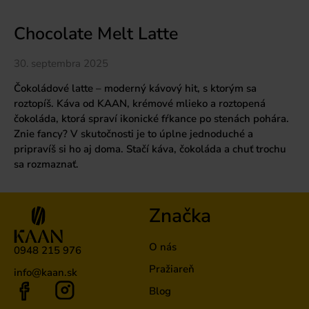
Chocolate Melt Latte
30. septembra 2025
Čokoládové latte – moderný kávový hit, s ktorým sa
roztopíš. Káva od KAAN, krémové mlieko a roztopená
čokoláda, ktorá spraví ikonické fŕkance po stenách pohára.
Znie fancy? V skutočnosti je to úplne jednoduché a
pripravíš si ho aj doma. Stačí káva, čokoláda a chuť trochu
sa rozmaznať.
Značka
O nás
0948 215 976
Pražiareň
info@kaan.sk
Blog