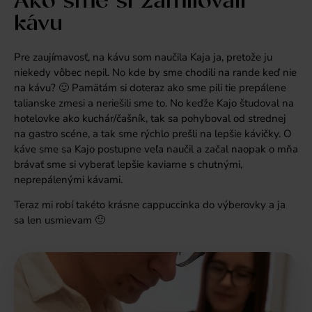
Ako sme si zamilovali
kávu
Pre zaujímavosť, na kávu som naučila Kaja ja, pretože ju
niekedy vôbec nepil. No kde by sme chodili na rande keď nie
na kávu? 🙂 Pamätám si doteraz ako sme pili tie prepálene
talianske zmesi a neriešili sme to. No keďže Kajo študoval na
hotelovke ako kuchár/čašník, tak sa pohyboval od strednej
na gastro scéne, a tak sme rýchlo prešli na lepšie kávičky. O
káve sme sa Kajo postupne veľa naučil a začal naopak o mňa
brávať sme si vyberať lepšie kaviarne s chutnými,
neprepálenými kávami.
Teraz mi robí takéto krásne cappuccinka do výberovky a ja
sa len usmievam 🙂