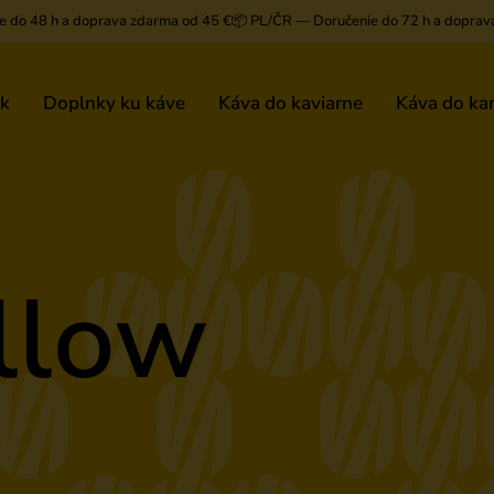
e do 48 h a doprava zdarma od 45 €
📦 PL/ČR — Doručenie do 72 h a doprav
ek
Doplnky ku káve
Káva do kaviarne
Káva do kan
llow