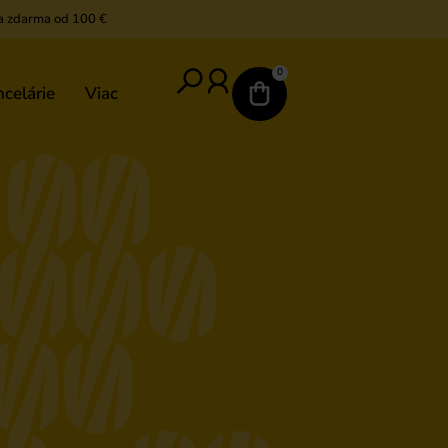
a zdarma od 100 €
0
celárie
Viac