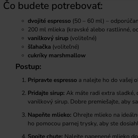
Čo budete potrebovať:
dvojité espresso
(50 – 60 ml) – odporúča
200 ml mlieka (kravské alebo rastlinné,
vanilkový sirup
(voliteľné)
šľahačka
(voliteľné)
cukríky marshmallow
Postup:
Pripravte espresso
a nalejte ho do vašej o
Pridajte sirup:
Ak máte radi extra sladké,
vanilkový sirup. Dobre premiešajte, aby sa
Napeňte mlieko:
Ohrejte mlieko na ideáln
ho pomocou parnej trysky, aby ste dosiah
Spojte chute:
Nalejte napenené mlieko do