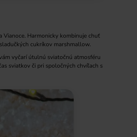
na Vianoce. Harmonicky kombinuje chuť
 sladučkých cukríkov marshmallow.
 vám vyčarí útulnú sviatočnú atmosféru
s sviatkov či pri spoločných chvíľach s