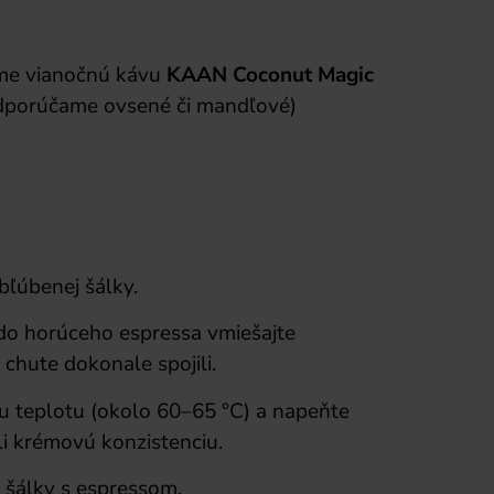
me vianočnú kávu
KAAN Coconut Magic
 odporúčame ovsené či mandľové)
bľúbenej šálky.
 do horúceho espressa vmiešajte
 chute dokonale spojili.
u teplotu (okolo 60–65 °C) a napeňte
li krémovú konzistenciu.
 šálky s espressom.