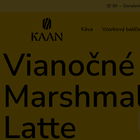
📦 SR — Doručeni
Káva
Vzorkový balíč
Vianočné
Marshma
Latte