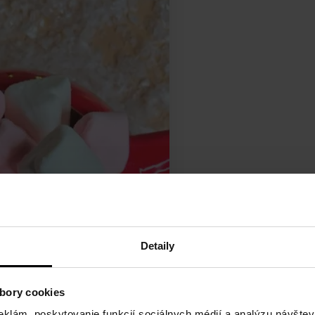
Detaily
bory cookies
eklám, poskytovanie funkcií sociálnych médií a analýzu návšte