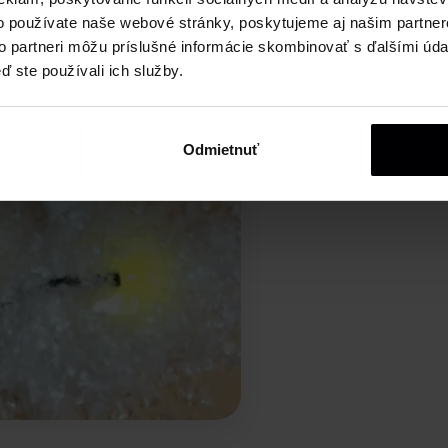
o používate naše webové stránky, poskytujeme aj našim partner
to partneri môžu príslušné informácie skombinovať s ďalšími údaj
ď ste používali ich služby.
Odmietnuť