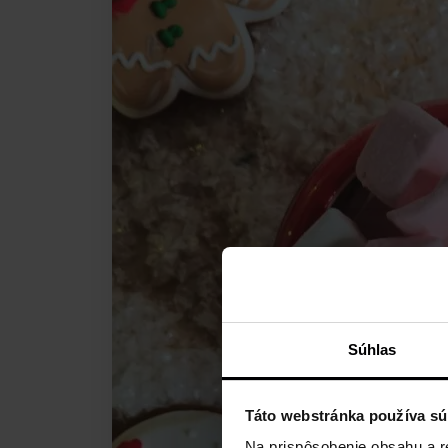
Súhlas
Táto webstránka používa sú
Na prispôsobenie obsahu a r