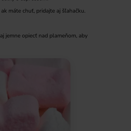
 ak máte chuť, pridajte aj šľahačku.
j jemne opiecť nad plameňom, aby