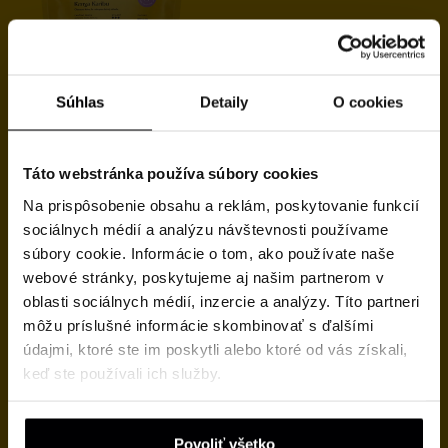
Súhlas
Detaily
O cookies
KENYA Karibu
Táto webstránka používa súbory cookies
Hodnotenie
od
13.50
€
4.63
Na prispôsobenie obsahu a reklám, poskytovanie funkcií
z 5
sociálnych médií a analýzu návštevnosti používame
súbory cookie. Informácie o tom, ako používate naše
webové stránky, poskytujeme aj našim partnerom v
Značka
oblasti sociálnych médií, inzercie a analýzy. Títo partneri
môžu príslušné informácie skombinovať s ďalšími
O nás
údajmi, ktoré ste im poskytli alebo ktoré od vás získali,
0948 215 976
keď ste používali ich služby.
Pražiareň
info@kaan.sk
Blog
Newsletter
Povoliť všetko