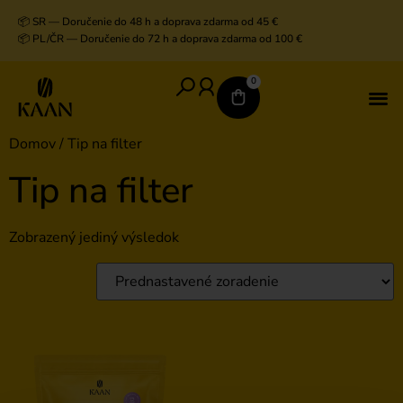
📦 SR — Doručenie do 48 h a doprava zdarma od 45 €
📦 PL/ČR — Doručenie do 72 h a doprava zdarma od 100 €
0
V
D
K
K
Domov
/ Tip na filter
Tip na filter
Zobrazený jediný výsledok