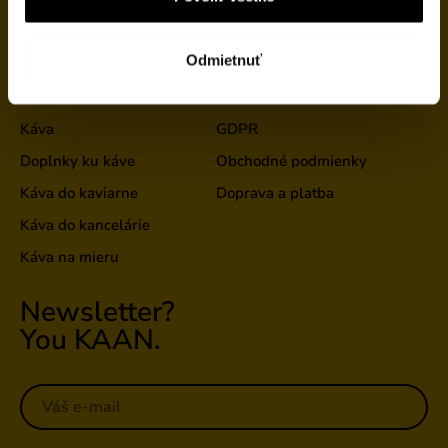
Kontakt
Odmietnuť
Viac
E-shop
Káva
GDPR
Doplnky ku káve
Obchodné podmienky
Káva do kaviarne
Doprava a platba
Káva do kancelárie
Káva na mieru
Newsletter?
You KAAN.